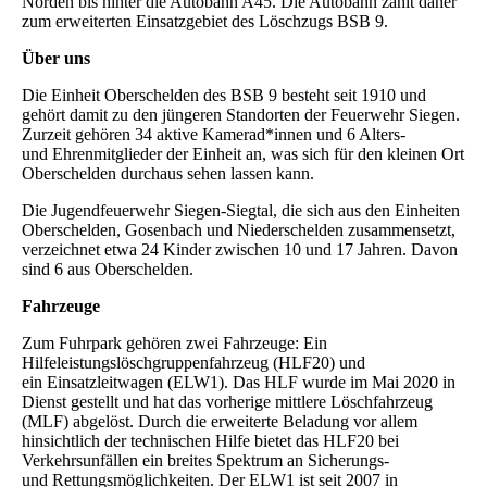
Norden bis hinter die Autobahn A45. Die Autobahn zählt daher
zum erweiterten Einsatzgebiet des Löschzugs BSB 9.
Über uns
Die Einheit Oberschelden des BSB 9 besteht seit 1910 und
gehört damit zu den jüngeren
Standorten der Feuerwehr Siegen.
Zurzeit gehören 34 aktive Kamerad*innen und 6 Alters-
und
Ehrenmitglieder der Einheit an, was sich für den kleinen Ort
Oberschelden durchaus sehen
lassen kann.
Die Jugendfeuerwehr Siegen-Siegtal, die sich aus den Einheiten
Oberschelden,
Gosenbach und Niederschelden zusammensetzt,
verzeichnet etwa 24 Kinder zwischen 10 und 17
Jahren. Davon
sind 6 aus Oberschelden.
Fahrzeuge
Zum Fuhrpark gehören zwei Fahrzeuge: Ein
Hilfeleistungslöschgruppenfahrzeug (HLF20) und
ein
Einsatzleitwagen (ELW1). Das HLF wurde im Mai 2020 in
Dienst gestellt und hat das vorherige
mittlere Löschfahrzeug
(MLF) abgelöst. Durch die erweiterte Beladung vor allem
hinsichtlich der
technischen Hilfe bietet das HLF20 bei
Verkehrsunfällen ein breites Spektrum an Sicherungs-
und
Rettungsmöglichkeiten. Der ELW1 ist seit 2007 in