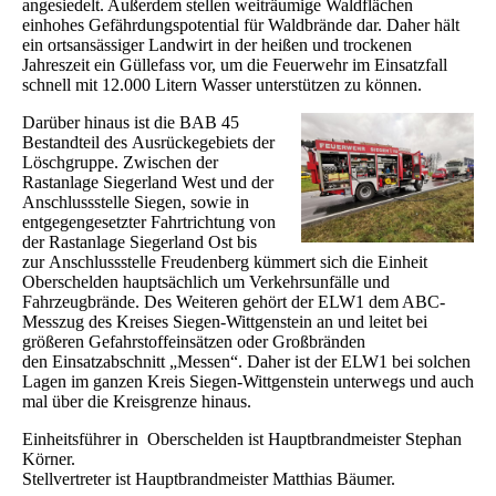
angesiedelt. Außerdem stellen weiträumige Waldflächen
ein
hohes Gefährdungspotential für Waldbrände dar. Daher hält
ein ortsansässiger Landwirt in der
heißen und trockenen
Jahreszeit ein Güllefass vor, um die Feuerwehr im Einsatzfall
schnell mit
12.000 Litern Wasser unterstützen zu können.
Darüber hinaus ist die BAB 45
Bestandteil des
Ausrückegebiets der
Löschgruppe. Zwischen der
Rastanlage Siegerland West und der
Anschlussstelle
Siegen, sowie in
entgegengesetzter Fahrtrichtung von
der Rastanlage Siegerland Ost bis
zur
Anschlussstelle Freudenberg kümmert sich die Einheit
Oberschelden hauptsächlich um
Verkehrsunfälle und
Fahrzeugbrände. Des Weiteren gehört der ELW1 dem ABC-
Messzug des Kreises
Siegen-Wittgenstein an und leitet bei
größeren Gefahrstoffeinsätzen oder Großbränden
den
Einsatzabschnitt „Messen“. Daher ist der ELW1 bei solchen
Lagen im ganzen Kreis Siegen-Wittgenstein unterwegs und auch
mal über die Kreisgrenze hinaus.
Einheitsführer in Oberschelden ist Hauptbrandmeister
Stephan
Körner.
Stellvertreter ist Hauptbrandmeister Matthias Bäumer.