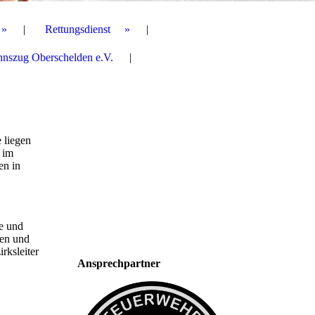
Rettungsdienst
nnszug Oberschelden e.V.
 liegen
 im
en in
e und
sen und
rksleiter
Ansprechpartner