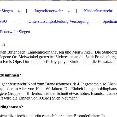
r Siegen
Jugendfeuerwehr
Kinderfeuerwehr
PSU
Unterstützungsabteilung Versorgung
Spielma
 Feuerwehr Siegen
 4)
eiten Birlenbach, Langenholdinghausen und Meiswinkel. Die Standorte
legene Ort Meiswinkel grenzt im Südwesten an die Stadt Freudenberg,
Kreis Olpe. Durch die dörflich geprägte Struktur sind die Einsatzzahl
en zusammen?
 Jugendfeuerwehr Nord zum Brandschutzbezirk 4. Insgesamt, also Aktiv
glieder im Alter von 10 bis 60 Jahren. Die Einheit Langenholdinghau
ere Gruppe, in Birlenbach ist der Schnitt etwas höher. Brandschutzbezi
ührt wird die Einheit von (OBM) Sven Neumann.
oldinghausen?
cht allzu hoch sind, gibt es auch hier einige Besonderheiten: In