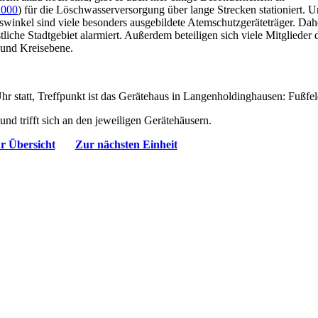
2000
) für die Löschwasserversorgung über lange Strecken stationiert. U
inkel sind viele besonders ausgebildete Atemschutzgeräteträger. Dah
tliche Stadtgebiet alarmiert. Außerdem beteiligen sich viele Mitglieder 
 und Kreisebene.
statt, Treffpunkt ist das Gerätehaus in
Langenholdinghausen: Fußfel
d trifft sich an den jeweiligen Gerätehäusern.
r Übersicht
Zur nächsten Einheit