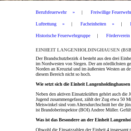
Berufsfeuerwehr
Freiwillige Feuerweh
Luftrettung
Facheinheiten
Historische Feuerwehrgruppe
Förderverein
EINHEIT LANGENHOLDINGHAUSEN
(BSB
Der Brandschutzbezirk 4 besteht aus den drei Einh
im Nordwesten von Siegen. Der am nördlichsten ge
Norden an Kreuztal und im äußersten Westen an den 
diesem Bereich nicht so hoch.
Wie setzt sich die Einheit Langenholdinghaus
Neben den aktiven Einsatzkräften gehört auch die
Jugend zusammengefasst, zählt der Zug etwa 50 Mit
Meiswinkel sind vom Altersdurchschnitt her die jüng
ist Brandoberinspektor (BOI) Andree Müller. Gef
Was ist das Besondere an der Einheit Langenh
Obwohl die Einsatzzahlen der Einheit 4 insgesamt ni