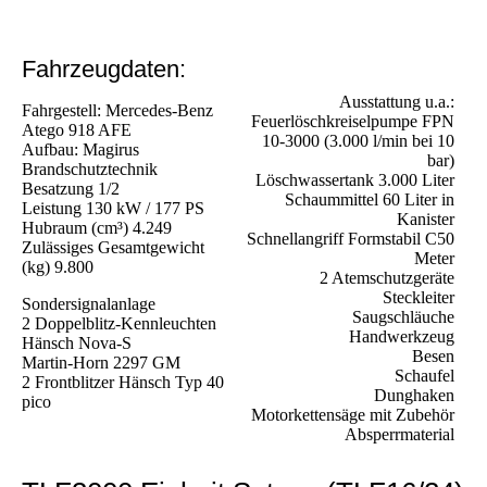
Fahrzeugdaten:
Ausstattung u.a.:
Fahrgestell: Mercedes-Benz
Feuerlöschkreiselpumpe FPN
Atego 918 AFE
10-3000 (3.000 l/min bei 10
Aufbau: Magirus
bar)
Brandschutztechnik
Löschwassertank 3.000 Liter
Besatzung 1/2
Schaummittel 60 Liter in
Leistung
130 kW / 177 PS
Kanister
Hubraum (cm³)
4.249
Schnellangriff Formstabil C50
Zulässiges Gesamtgewicht
Meter
(kg)
9.800
2 Atemschutzgeräte
Steckleiter
Sondersignalanlage
Saugschläuche
2 Doppelblitz-Kennleuchten
Handwerkzeug
Hänsch Nova-S
Besen
Martin-Horn 2297 GM
Schaufel
2 Frontblitzer Hänsch Typ 40
Dunghaken
pico
Motorkettensäge mit Zubehör
Absperrmaterial