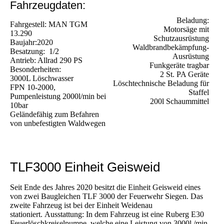
Fahrzeugdaten:
Beladung:
Fahrgestell: MAN TGM
Motorsäge mit
13.290
Schutzausrüstung
Baujahr:2020
Waldbrandbekämpfung-
Besatzung: 1/2
Ausrüstung
Antrieb: Allrad 290 PS
Funkgeräte tragbar
Besonderheiten:
2 St. PA Geräte
3000L Löschwasser
Löschtechnische Beladung für
FPN 10-2000,
Staffel
Pumpenleistung 2000l/min bei
200l Schaummittel
10bar
Geländefähig zum Befahren
von unbefestigten Waldwegen
TLF3000 Einheit Geisweid
Seit Ende des Jahres 2020 besitzt die Einheit Geisweid eines
von zwei Baugleichen TLF 3000 der Feuerwehr Siegen. Das
zweite Fahrzeug ist bei der Einheit Weidenau
stationiert. Ausstattung: In dem Fahrzeug ist eine Ruberg E30
Feuerlöschkreiselpumpe, welche eine Leistung von 3000l./min