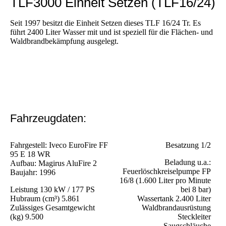
TLF3000 Einheit Setzen (TLF16/24)
Seit 1997 besitzt die Einheit Setzen dieses TLF 16/24 Tr. Es
führt 2400 Liter Wasser mit und ist speziell für die Flächen- und
Waldbrandbekämpfung ausgelegt.
Fahrzeugdaten:
Fahrgestell: Iveco EuroFire FF
Besatzung 1/2
95 E 18 WR
Beladung u.a.:
Aufbau: Magirus AluFire 2
Feuerlöschkreiselpumpe FP
Baujahr: 1996
16/8 (1.600 Liter pro Minute
Leistung 130 kW / 177 PS
bei 8 bar)
Hubraum (cm³) 5.861
Wassertank 2.400 Liter
Zulässiges Gesamtgewicht
Waldbrandausrüstung
(kg) 9.500
Steckleiter
Saugschläuche