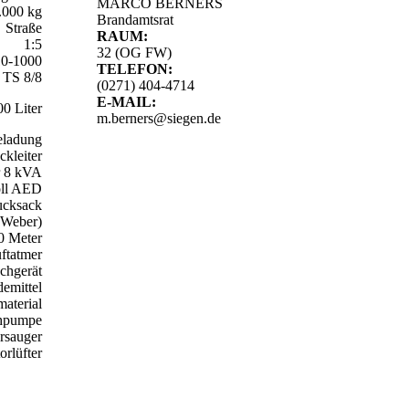
MARCO BERNERS
.000 kg
Brandamtsrat
Straße
RAUM:
1:5
32 (OG FW)
0-1000
TELEFON:
e TS 8/8
(0271) 404-4714
E-MAIL:
0 Liter
m.berners@siegen.de
eladung
ckleiter
r 8 kVA
ll AED
ucksack
(Weber)
50 Meter
uftatmer
chgerät
emittel
aterial
hpumpe
rsauger
orlüfter