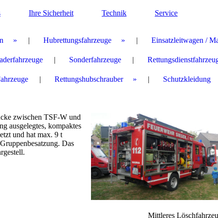
s
Ihre Sicherheit
Technik
Service
n
Hubrettungsfahrzeuge
Einsatzleitwagen / M
aderfahrzeuge
Sonderfahrzeuge
Rettungsdienstfahrzeu
Fahrzeuge
Rettungshubschrauber
Schutzkleidung
Lücke zwischen TSF-W und
ng ausgelegtes, kompaktes
etzt und hat max. 9 t
e Gruppenbesatzung. Das
gestell.
Mittleres Löschfahrz