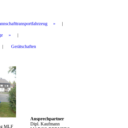
annschafttransportfahrzeug
ge
Gerätschaften
Ansprechpartner
Dipl. Kaufmann
eug MLF