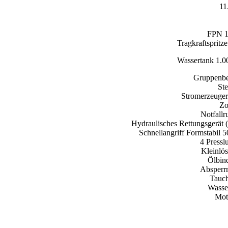
11
FPN 1
Tragkraftspritz
Wassertank 1.00
Gruppenb
Ste
Stromerzeuge
Zo
Notfallr
Hydraulisches Rettungsgerät 
Schnellangriff Formstabil 
4 Pressl
Kleinlös
Ölbind
Absperrm
Tauc
Wasse
Mot