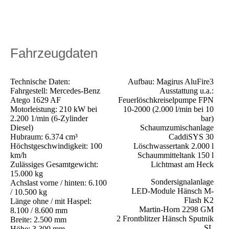
Fahrzeugdaten
Technische Daten:
Aufbau: Magirus AluFire3
Fahrgestell: Mercedes-Benz
Ausstattung u.a.:
Atego 1629 AF
Feuerlöschkreiselpumpe FPN
Motorleistung: 210 kW bei
10-2000 (2.000 l/min bei 10
2.200 1/min (6-Zylinder
bar)
Diesel)
Schaumzumischanlage
Hubraum: 6.374 cm³
CaddiSYS 30
Höchstgeschwindigkeit: 100
Löschwassertank 2.000 l
km/h
Schaummitteltank 150 l
Zulässiges Gesamtgewicht:
Lichtmast am Heck
15.000 kg
Sondersignalanlage
Achslast vorne / hinten: 6.100
LED-Module Hänsch M-
/ 10.500 kg
Flash K2
Länge ohne / mit Haspel:
Martin-Horn 2298 GM
8.100 / 8.600 mm
2 Frontblitzer Hänsch Sputnik
Breite: 2.500 mm
SL
Höhe: 3.300 mm