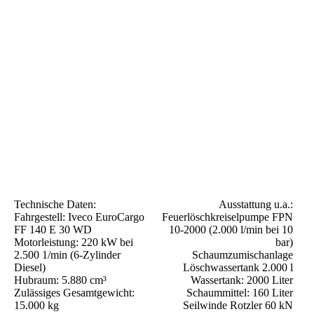
Technische Daten:
Ausstattung u.a.:
Fahrgestell: Iveco EuroCargo
Feuerlöschkreiselpumpe FPN
FF 140 E 30 WD
10-2000 (2.000 l/min bei 10
Motorleistung: 220 kW bei
bar)
2.500 1/min (6-Zylinder
Schaumzumischanlage
Diesel)
Löschwassertank 2.000 l
Hubraum: 5.880 cm³
Wassertank: 2000 Liter
Zulässiges Gesamtgewicht:
Schaummittel: 160 Liter
15.000 kg
Seilwinde Rotzler 60 kN