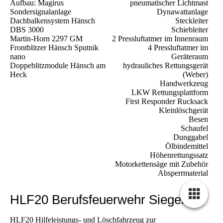
Aufbau: Magirus
pneumatischer Lichtmast
Sondersignalanlage
Dynawattanlage
Dachbalkensystem Hänsch
Steckleiter
DBS 3000
Schiebleiter
Martin-Horn 2297 GM
2 Pressluftatmer im Innenraum
Frontblitzer Hänsch Sputnik
4 Pressluftatmer im
nano
Geräteraum
Doppeblitzmodule Hänsch am
hydrauliches Rettungsgerät
Heck
(Weber)
Handwerkzeug
LKW Rettungsplattform
First Responder Rucksack
Kleinlöschgerät
Besen
Schaufel
Dunggabel
Ölbindemittel
Höhenrettungssatz
Motorkettensäge mit Zubehör
Absperrmaterial
HLF20 Berufsfeuerwehr Siegen
HLF20
Hilfeleistungs- und Löschfahrzeug zur