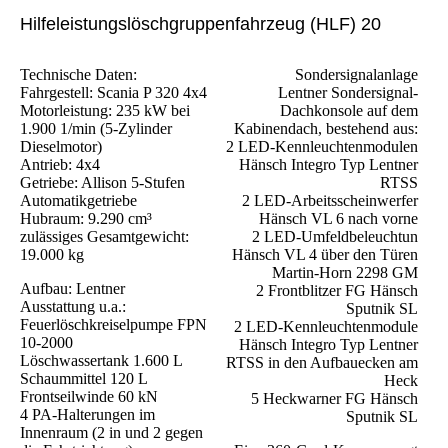
Hilfeleistungslöschgruppenfahrzeug (HLF) 20
Technische Daten:
Sondersignalanlage
Fahrgestell: Scania P 320 4x4
Lentner Sondersignal-
Motorleistung: 235 kW bei
Dachkonsole auf dem
1.900 1/min (5-Zylinder
Kabinendach, bestehend aus:
Dieselmotor)
2 LED-Kennleuchtenmodulen
Antrieb: 4x4
Hänsch Integro Typ Lentner
Getriebe: Allison 5-Stufen
RTSS
Automatikgetriebe
2 LED-Arbeitsscheinwerfer
Hubraum: 9.290 cm³
Hänsch VL 6 nach vorne
zulässiges Gesamtgewicht:
2 LED-Umfeldbeleuchtun
19.000 kg
Hänsch VL 4 über den Türen
Martin-Horn 2298 GM
Aufbau: Lentner
2 Frontblitzer FG Hänsch
Ausstattung u.a.:
Sputnik SL
Feuerlöschkreiselpumpe FPN
2 LED-Kennleuchtenmodule
10-2000
Hänsch Integro Typ Lentner
Löschwassertank 1.600 L
RTSS in den Aufbauecken am
Schaummittel 120 L
Heck
Frontseilwinde 60 kN
5 Heckwarner FG Hänsch
4 PA-Halterungen im
Sputnik SL
Innenraum (2 in und 2 gegen