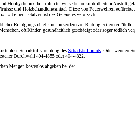
und Hobbychemikalien rufen teilweise bei unkontrolliertem Austritt ge
Firnisse und Holzbehandlungsmittel. Diese von Feuerwehren gefürchte
n oft einen Totalverlust des Gebäudes verursacht.
icher Reinigungsmittel kann außerdem zur Bildung extrem gefährlich
enschen, oft Kinder, gesundheitlich geschädigt oder sogar tödlich verg
 kostenlose Schadstoffsammlung des
Schadstoffmobils
. Oder wenden Sie
Siegener Durchwahl 404-4855 oder 404-4822.
chen Mengen kostenlos abgeben bei der