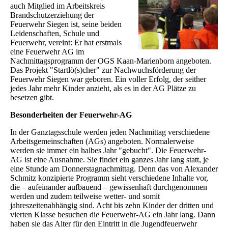
auch Mitglied im Arbeitskreis
Brandschutzerziehung der
Feuerwehr Siegen ist, seine beiden
Leidenschaften, Schule und
Feuerwehr, vereint: Er hat erstmals
eine Feuerwehr AG im
Nachmittagsprogramm der OGS Kaan-Marienborn angeboten.
Das Projekt "Startlö(s)cher" zur Nachwuchsförderung der
Feuerwehr Siegen war geboren. Ein voller Erfolg, der seither
jedes Jahr mehr Kinder anzieht, als es in der AG Plätze zu
besetzen gibt.
Besonderheiten der Feuerwehr-AG
In der Ganztagsschule werden jeden Nachmittag verschiedene
Arbeitsgemeinschaften (AGs) angeboten. Normalerweise
werden sie immer ein halbes Jahr "gebucht". Die Feuerwehr-
AG ist eine Ausnahme. Sie findet ein ganzes Jahr lang statt, je
eine Stunde am Donnerstagnachmittag. Denn das von Alexander
Schmitz konzipierte Programm sieht verschiedene Inhalte vor,
die – aufeinander aufbauend – gewissenhaft durchgenommen
werden und zudem teilweise wetter- und somit
jahreszeitenabhängig sind. Acht bis zehn Kinder der dritten und
vierten Klasse besuchen die Feuerwehr-AG ein Jahr lang. Dann
haben sie das Alter für den Eintritt in die Jugendfeuerwehr