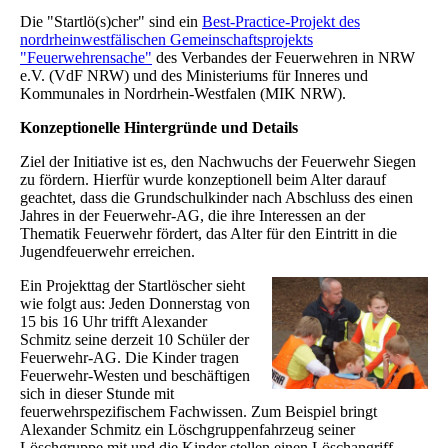
Die "Startlö(s)cher" sind ein
Best-Practice-Projekt des
nordrheinwestfälischen Gemeinschaftsprojekts
"Feuerwehrensache"
des Verbandes der Feuerwehren in NRW
e.V. (VdF NRW) und des Ministeriums für Inneres und
Kommunales in Nordrhein-Westfalen (MIK NRW).
Konzeptionelle Hintergründe und Details
Ziel der Initiative ist es, den Nachwuchs der Feuerwehr Siegen
zu fördern. Hierfür wurde konzeptionell beim Alter darauf
geachtet, dass die Grundschulkinder nach Abschluss des einen
Jahres in der Feuerwehr-AG, die ihre Interessen an der
Thematik Feuerwehr fördert, das Alter für den Eintritt in die
Jugendfeuerwehr erreichen.
Ein Projekttag der Startlöscher sieht
wie folgt aus: Jeden Donnerstag von
15 bis 16 Uhr trifft Alexander
Schmitz seine derzeit 10 Schüler der
Feuerwehr-AG. Die Kinder tragen
Feuerwehr-Westen und beschäftigen
sich in dieser Stunde mit
feuerwehrspezifischem Fachwissen. Zum Beispiel bringt
Alexander Schmitz ein Löschgruppenfahrzeug seiner
Löschgruppe mit und die Kinder stellen einen Löschangriff