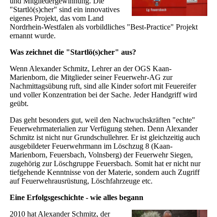
und Mitgliedergewinnung. Die
"Startlö(s)cher" sind ein innovatives
eigenes Projekt, das vom Land
Nordrhein-Westfalen als vorbildliches "Best-Practice" Projekt
ernannt wurde.
Was zeichnet die "Startlö(s)cher" aus?
Wenn Alexander Schmitz, Lehrer an der OGS Kaan-
Marienborn, die Mitglieder seiner Feuerwehr-AG zur
Nachmittagsübung ruft, sind alle Kinder sofort mit Feuereifer
und voller Konzentration bei der Sache. Jeder Handgriff wird
geübt.
Das geht besonders gut, weil den Nachwuchskräften "echte"
Feuerwehrmaterialien zur Verfügung stehen. Denn Alexander
Schmitz ist nicht nur Grundschullehrer. Er ist gleichzeitig auch
ausgebildeter Feuerwehrmann im Löschzug 8 (Kaan-
Marienborn, Feuersbach, Volnsberg) der Feuerwehr Siegen,
zugehörig zur Löschgruppe Feuersbach. Somit hat er nicht nur
tiefgehende Kenntnisse von der Materie, sondern auch Zugriff
auf Feuerwehrausrüstung, Löschfahrzeuge etc.
Eine Erfolgsgeschichte - wie alles begann
2010 hat Alexander Schmitz, der