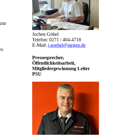
zur
Jochen Göbel
Telefon: 0271 / 404-4718
E-Mail:
j.goebel@siegen.de
es
Pressesprecher,
Öffentlichkeitsarbeit,
Mitgliedergewinnung Leiter
PSU